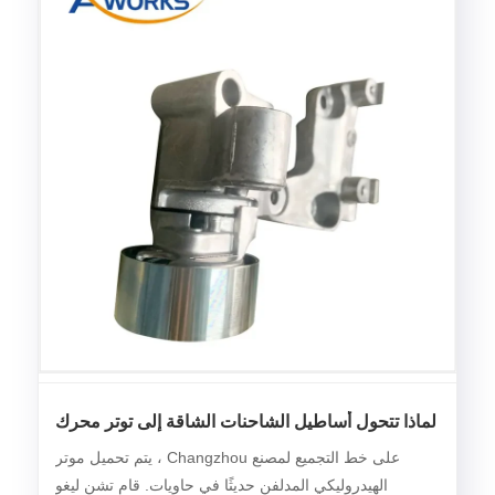
لماذا تتحول أساطيل الشاحنات الشاقة إلى توتر محرك
السيارات الهيدروليكي لموثونة مليون ميل؟
على خط التجميع لمصنع Changzhou ، يتم تحميل موتر
الهيدروليكي المدلفن حديثًا في حاويات. قام تشن ليغو