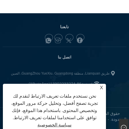
تابعنا
اتصل بنا
:طريق Lianquan، منطقة GuangZhou YueXiu، Guangdong، الصين
+86-13902233274(WhatsApp)
هاتف:
X
tunofuzhilong@gdtuno.com
:
نحن نستخدم ملفات تعريف الارتباط لنقدم لك
تجربة تصفح أفضل، وتحليل حركة مرور الموقع،
وتخصيص المحتوى. باستخدام هذا الموقع، فإنك
حقوق الطبع والنشر © 2023 قوانغتشو هينجشينج قطع غيار السيارات
توافق على استخدامنا لملفات تعريف الارتباط.
المحدودة. - حساسات السيارات، حامل محرك السيارة، فلاتر السيارة - جميع
سياسة الخصوصية
الحقوق محفوظة.